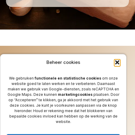
Beheer cookies
Maandag
8:00 - 18:00
We gebruiken
functionele en statistische cookies
om onze
Dinsdag
8:00 - 18:00
website goed te laten werken en te verbeteren. Daarnaast
maken we gebruik van Google-diensten, zoals reCAPTCHA en
Woensdag
8:00 - 18:00
Google Maps. Deze kunnen
marketingcookies
plaatsen. Door
Donderdag
8:00 - 18:00
op “Accepteren” te klikken, ga je akkoord met het gebruik van
deze cookies. Je kunt je voorkeuren aanpassen via de knop
Vrijdag
8:00 - 18:00
hieronder. Houd er rekening mee dat het blokkeren van
Zaterdag
8:00 - 16:00
bepaalde cookies invloed kan hebben op de werking van de
info@slagerijophuis.nl
website.
0413211593